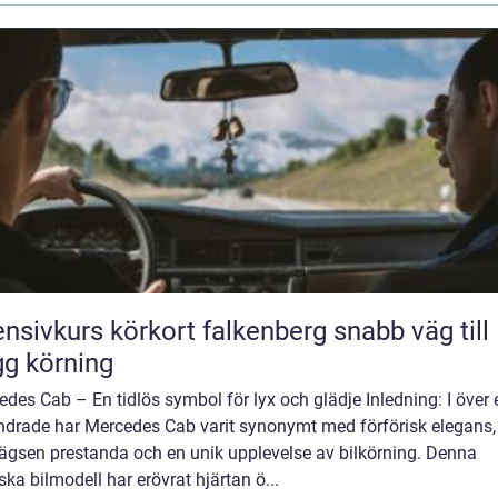
nsivkurs körkort falkenberg snabb väg till
gg körning
des Cab – En tidlös symbol för lyx och glädje Inledning: I över 
ndrade har Mercedes Cab varit synonymt med förförisk elegans,
lägsen prestanda och en unik upplevelse av bilkörning. Denna
ska bilmodell har erövrat hjärtan ö...