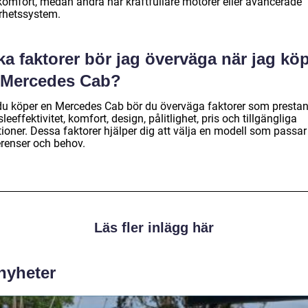
komfort, medan andra har kraftfullare motorer eller avancerade
rhetssystem.
ka faktorer bör jag överväga när jag kö
 Mercedes Cab?
du köper en Mercedes Cab bör du överväga faktorer som prestan
leeffektivitet, komfort, design, pålitlighet, pris och tillgängliga
ioner. Dessa faktorer hjälper dig att välja en modell som passar
erenser och behov.
Läs fler inlägg här
 nyheter