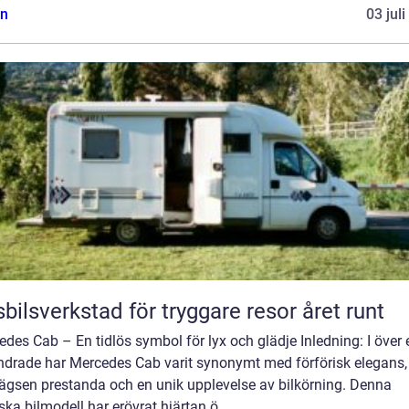
n
03 jul
bilsverkstad för tryggare resor året runt
des Cab – En tidlös symbol för lyx och glädje Inledning: I över 
ndrade har Mercedes Cab varit synonymt med förförisk elegans,
lägsen prestanda och en unik upplevelse av bilkörning. Denna
ska bilmodell har erövrat hjärtan ö...