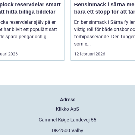
lock reservdelar smart
Bensinmack i särna mer än
att hitta billiga bildelar
bara ett stopp för att t
ocka reservdelar själv på en
En bensinmack i Särna fyller
ot har blivit ett populärt sätt
viktig roll för både ortsbor o
de spara pengar och g...
förbipasserande. Den funger
som e...
ruari 2026
12 februari 2026
Adress