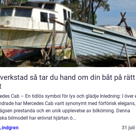
så tar du hand om din båt på rätt
t
des Cab – En tidlös symbol för lyx och glädje Inledning: I över 
ndrade har Mercedes Cab varit synonymt med förförisk elegans,
lägsen prestanda och en unik upplevelse av bilkörning. Denna
ska bilmodell har erövrat hjärtan ö...
 Lindgren
31 jul