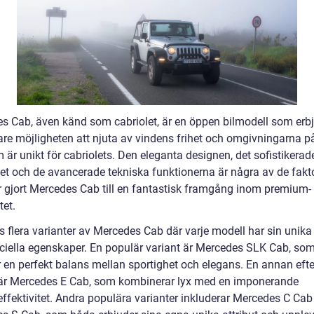
s Cab, även känd som cabriolet, är en öppen bilmodell som erb
are möjligheten att njuta av vindens frihet och omgivningarna på
 är unikt för cabriolets. Den eleganta designen, det sofistikerad
et och de avancerade tekniska funktionerna är några av de fakt
 gjort Mercedes Cab till en fantastisk framgång inom premium-
et.
ns flera varianter av Mercedes Cab där varje modell har sin unik
ciella egenskaper. En populär variant är Mercedes SLK Cab, so
r en perfekt balans mellan sportighet och elegans. En annan efte
är Mercedes E Cab, som kombinerar lyx med en imponerande
effektivitet. Andra populära varianter inkluderar Mercedes C Cab