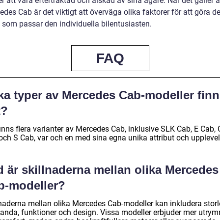
er att vara eftertraktad och älskad av sina ägare. När det gäller 
des Cab är det viktigt att överväga olika faktorer för att göra d
t som passar den individuella bilentusiasten.
FAQ
lka typer av Mercedes Cab-modeller fin
t?
inns flera varianter av Mercedes Cab, inklusive SLK Cab, E Cab, 
och S Cab, var och en med sina egna unika attribut och upplevel
d är skillnaderna mellan olika Mercedes
b-modeller?
lnaderna mellan olika Mercedes Cab-modeller kan inkludera storl
tanda, funktioner och design. Vissa modeller erbjuder mer utry