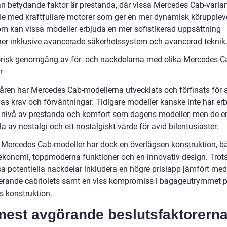
n betydande faktor är prestanda, där vissa Mercedes Cab-varian
de med kraftfullare motorer som ger en mer dynamisk körupplev
m kan vissa modeller erbjuda en mer sofistikerad uppsättning
ner inklusive avancerade säkerhetssystem och avancerad teknik
orisk genomgång av för- och nackdelarna med olika Mercedes C
r
ren har Mercedes Cab-modellerna utvecklats och förfinats för 
as krav och förväntningar. Tidigare modeller kanske inte har erb
ivå av prestanda och komfort som dagens modeller, men de er
a av nostalgi och ett nostalgiskt värde för avid bilentusiaster.
Mercedes Cab-modeller har dock en överlägsen konstruktion, bä
ekonomi, toppmoderna funktioner och en innovativ design. Trots
sa potentiella nackdelar inkludera en högre prislapp jämfört med
erande cabriolets samt en viss kompromiss i bagageutrymmet 
s konstruktion.
mest avgörande beslutsfaktorerna