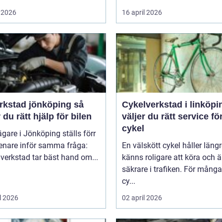
 2026
16 april 2026
rkstad jönköping så
Cykelverkstad i linköping
r du rätt hjälp för bilen
väljer du rätt service fö
cykel
ägare i Jönköping ställs förr
senare inför samma fråga:
En välskött cykel håller längr
 verkstad tar bäst hand om...
känns roligare att köra och ä
säkrare i trafiken. För mång
cy...
l 2026
02 april 2026