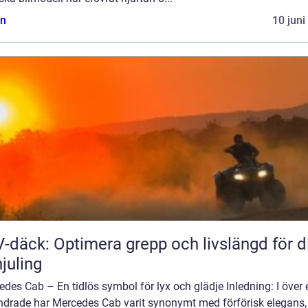
n
10 juni
-däck: Optimera grepp och livslängd för d
hjuling
des Cab – En tidlös symbol för lyx och glädje Inledning: I över 
ndrade har Mercedes Cab varit synonymt med förförisk elegans,