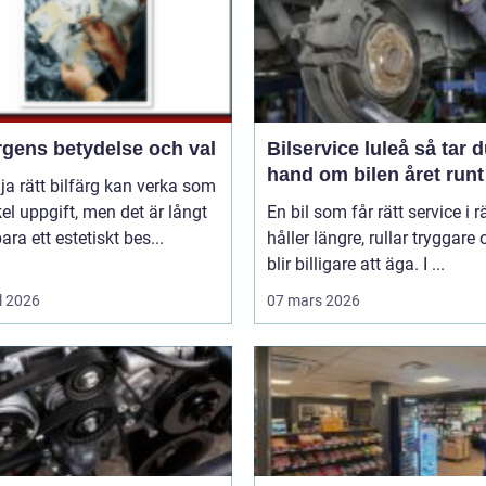
rgens betydelse och val
Bilservice luleå så tar du
hand om bilen året runt
lja rätt bilfärg kan verka som
el uppgift, men det är långt
En bil som får rätt service i rä
bara ett estetiskt bes...
håller längre, rullar tryggare
blir billigare att äga. I ...
l 2026
07 mars 2026