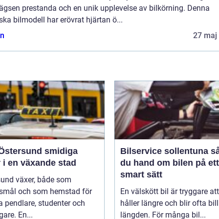
lägsen prestanda och en unik upplevelse av bilkörning. Denna
ska bilmodell har erövrat hjärtan ö...
n
27 maj
tersund smidiga
Bilservice sollentuna så tar
 i en växande stad
du hand om bilen på ett
smart sätt
sund växer, både som
smål och som hemstad för
En välskött bil är tryggare att
 pendlare, studenter och
håller längre och blir ofta bill
gare. En...
längden. För många bil...