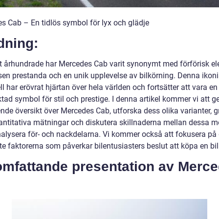
s Cab – En tidlös symbol för lyx och glädje
dning:
ett århundrade har Mercedes Cab varit synonymt med förförisk el
sen prestanda och en unik upplevelse av bilkörning. Denna ikon
l har erövrat hjärtan över hela världen och fortsätter att vara en
ktad symbol för stil och prestige. I denna artikel kommer vi att g
nde översikt över Mercedes Cab, utforska dess olika varianter, g
vantitativa mätningar och diskutera skillnaderna mellan dessa m
alysera för- och nackdelarna. Vi kommer också att fokusera på
te faktorerna som påverkar bilentusiasters beslut att köpa en bil
omfattande presentation av Merc