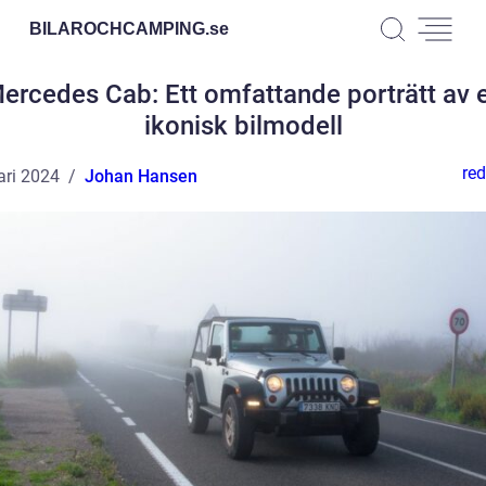
BILAROCHCAMPING.
se
ercedes Cab: Ett omfattande porträtt av 
ikonisk bilmodell
red
ari 2024
Johan Hansen