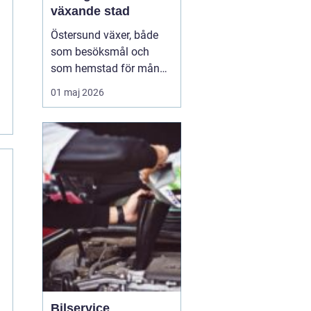
växande stad
Östersund växer, både
som besöksmål och
som hemstad för många
pendlare, studenter och
01 maj 2026
företagare. En pålitlig
taxi är därför mer än
bara ett bekvämt sätt att
ta sig från punkt A till
punkt B. För många
handlar det om att få
vardagen att fungera,
komm...
Bilservice