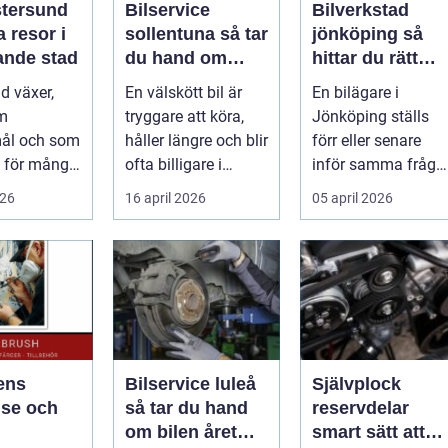
stersund
Bilservice
Bilverkstad
 resor i
sollentuna så tar
jönköping så
ande stad
du hand om
hittar du rätt
bilen på ett
hjälp för bilen
d växer,
En välskött bil är
En bilägare i
smart sätt
m
tryggare att köra,
Jönköping ställs
ål och som
håller längre och blir
förr eller senare
 för många
ofta billigare i
inför samma fråga
, studenter
längden. För många
vilken verkstad tar
026
16 april 2026
05 april 2026
agare. En...
bil...
bäst hand om...
ens
Bilservice luleå
Självplock
lse och
så tar du hand
reservdelar
om bilen året
smart sätt att