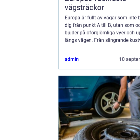
vägsträckor
Europa är fullt av vägar som inte b
dig från punkt A till B, utan som o
bjuder på oförglömliga vyer och u
längs vägen. Från slingrande kustv
högalpina pass,...
admin
10 septe