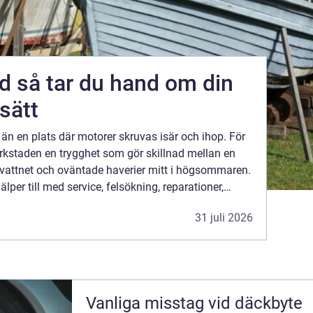
m din
 sätt
än en plats där motorer skruvas isär och ihop. För
kstaden en trygghet som gör skillnad mellan en
vattnet och oväntade haverier mitt i högsommaren.
lper till med service, felsökning, reparationer,
byggande underhåll. Allt för att förlänga bå...
31 juli 2026
Vanliga misstag vid däckbyte