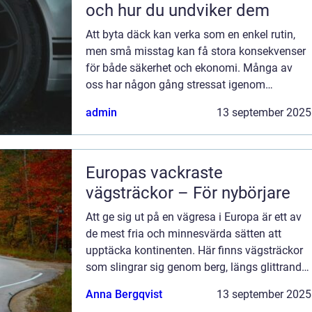
och hur du undviker dem
Att byta däck kan verka som en enkel rutin,
men små misstag kan få stora konsekvenser
för både säkerhet och ekonomi. Många av
oss har någon gång stressat igenom
processen eller hoppat över vikti...
admin
13 september 2025
Europas vackraste
vägsträckor – För nybörjare
Att ge sig ut på en vägresa i Europa är ett av
de mest fria och minnesvärda sätten att
upptäcka kontinenten. Här finns vägsträckor
som slingrar sig genom berg, längs glittrande
kuster och över &...
Anna Bergqvist
13 september 2025