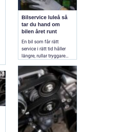
Bilservice luleå så
tar du hand om
bilen året runt
En bil som får rätt
:
service i rätt tid håller
längre, rullar tryggare
och blir billigare att äga.
I ett klimat som Luleås,
med kalla vintrar,
växlande väglag och
saltade vägar, ställs
extra höga krav på både
bil och ägare. Den som
07 mars 2026