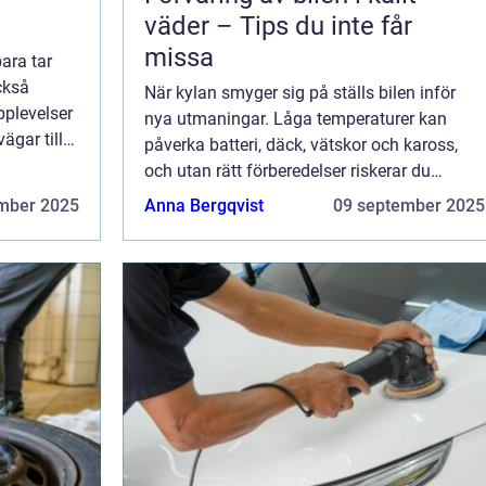
väder – Tips du inte får
missa
ara tar
ckså
När kylan smyger sig på ställs bilen inför
pplevelser
nya utmaningar. Låga temperaturer kan
ägar till
påverka batteri, däck, vätskor och kaross,
och utan rätt förberedelser riskerar du
problem när våren komm...
mber 2025
Anna Bergqvist
09 september 2025