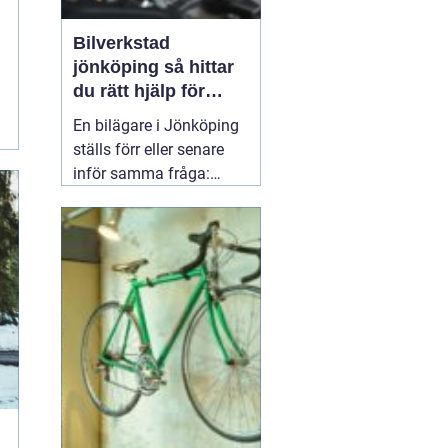
Bilverkstad
jönköping så hittar
du rätt hjälp för
bilen
En bilägare i Jönköping
ställs förr eller senare
inför samma fråga:
vilken verkstad tar bäst
hand om bilen, utan att
kostnaderna skenar och
garantier försvinner?
Valet av
05 april 2026