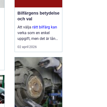
Bilfärgens betydelse
och val
Att välja
rätt bilfärg kan
verka som en enkel
uppgift, men det är långt
ifrån bara ett estetiskt
02 april 2026
beslut. Färgen på din bil
påverkar inte bara dess
utseende utan kan också
påver...