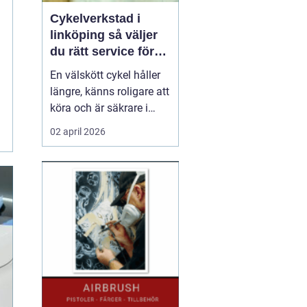
Cykelverkstad i
linköping så väljer
du rätt service för
din cykel
En välskött cykel håller
längre, känns roligare att
köra och är säkrare i
trafiken. För många som
02 april 2026
cyklar året runt i
Linköping blir valet av
cykelverkstad avgörande
för hur smidigt vardagen
fungerar. Service,
reparationer och rätt
inställningar gör s...