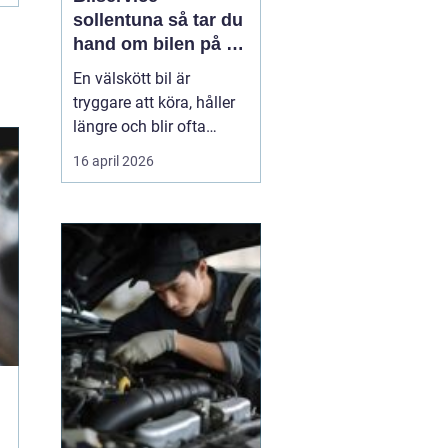
sollentuna så tar du
hand om bilen på ett
smart sätt
En välskött bil är
tryggare att köra, håller
längre och blir ofta
billigare i längden. För
16 april 2026
många bilägare i
Sollentuna handlar
service inte bara om att
följa serviceboken, utan
om att kunna lita på
bilen varje dag oavsett
om den rullar till jobbet,
...