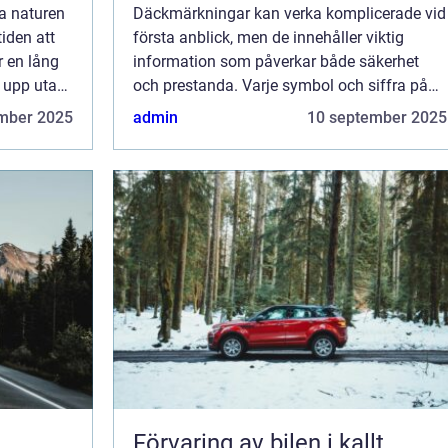
a naturen
Däckmärkningar kan verka komplicerade vid
tiden att
första anblick, men de innehåller viktig
r en lång
information som påverkar både säkerhet
 upp utan
och prestanda. Varje symbol och siffra på
däcket berättar något om d...
mber 2025
admin
10 september 2025
Förvaring av bilen i kallt