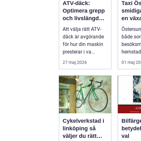
ATV-däck:
Taxi Ö
Optimera grepp
smidiga
och livslängd
en väx
för din fyrhjuling
Att välja rätt ATV-
Östersun
däck är avgörande
både so
för hur din maskin
besöksm
presterar i va...
hemstad
pendlare
27 maj 2026
01 maj 2
och föret
Cykelverkstad i
Bilfärg
linköping så
betyde
väljer du rätt
val