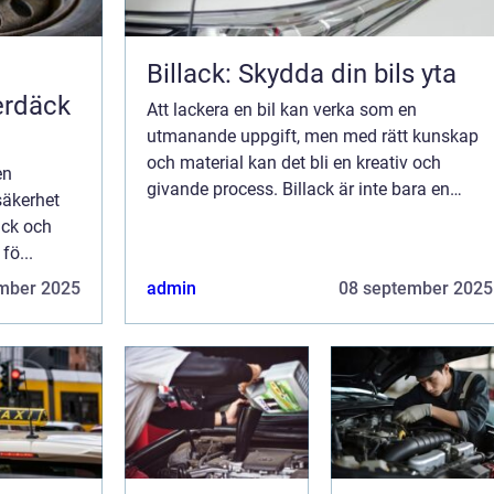
Billack: Skydda din bils yta
erdäck
Att lackera en bil kan verka som en
utmanande uppgift, men med rätt kunskap
och material kan det bli en kreativ och
en
givande process. Billack är inte bara en
säkerhet
estetisk aspekt av bilens utseende, utan
ck och
även ett sätt att skydda ytan mo...
fö...
mber 2025
admin
08 september 2025