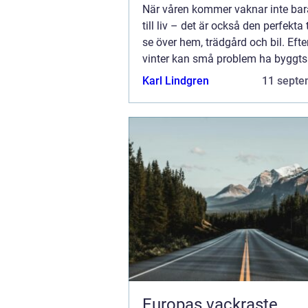
När våren kommer vaknar inte bar
till liv – det är också den perfekta 
se över hem, trädgård och bil. Efte
vinter kan små problem ha byggts
att vi märkt ...
Karl Lindgren
11 septe
Europas vackraste