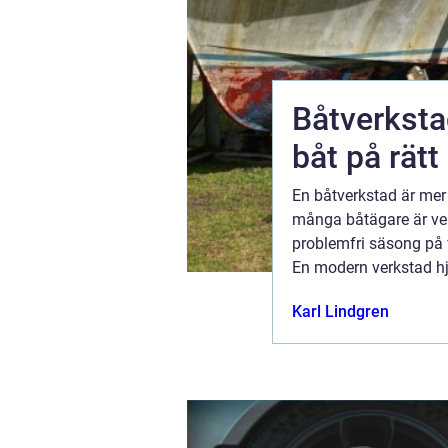
esor
Båtverkstad så tar du hand o
båt på rätt
ce och
En båtverkstad är mer 
et på vägen.
många båtägare är ver
ndedelen i
problemfri säsong på 
fel. En
En modern verkstad hjä
installationer och före
10 juni 2026
Karl Lindgren