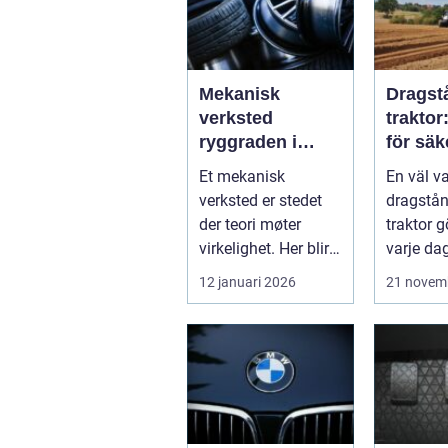
Mekanisk
Dragstå
verksted
trakto
ryggraden i
för säk
moderne
effekti
Et mekanisk
En väl v
industri
transpo
verksted er stedet
dragstån
der teori møter
traktor g
virkelighet. Her blir
varje da
slitte maskiner som
D...
12 januari 2026
21 novem
nye, kompli...