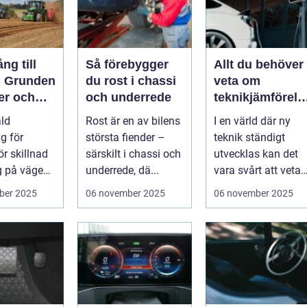
ng till
Så förebygger
Allt du behöver
r: Grunden
du rost i chassi
veta om
er och
och underrede
teknikjämförels
v
r
ald
Rost är en av bilens
I en värld där ny
rt
g för
största fiender –
teknik ständigt
ör skillnad
särskilt i chassi och
utvecklas kan det
g på vägen.
underrede, dä...
vara svårt att veta
vad som...
ber 2025
06 november 2025
06 november 2025