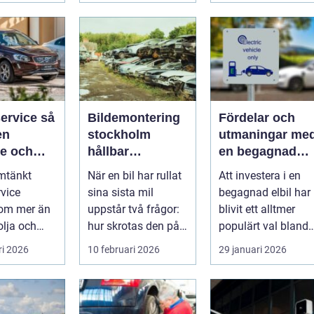
rvice så
Bildemontering
Fördelar och
en
stockholm
utmaningar me
re och
hållbar
en begagnad
lbar
bilskrotning och
elbil
mtänkt
När en bil har rullat
Att investera i en
dag
smart
rvice
sina sista mil
begagnad elbil har
reservdelsjakt
 om mer än
uppstår två frågor:
blivit ett alltmer
olja och
hur skrotas den på
populärt val bland
ör många
ett säkert sätt och
svenska bilköp...
ri 2026
10 februari 2026
29 januari 2026
är servic...
hur ...