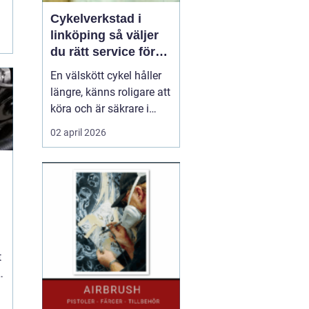
:
Cykelverkstad i
linköping så väljer
du rätt service för
din cykel
En välskött cykel håller
längre, känns roligare att
köra och är säkrare i
trafiken. För många som
02 april 2026
cyklar året runt i
Linköping blir valet av
cykelverkstad avgörande
för hur smidigt vardagen
fungerar. Service,
reparationer och rätt
inställningar gör s...
t