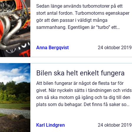
Sedan länge används turbomotorer på ett
stort antal fordon. Turbomotorns egenskaper
gör att den passar i väldigt många
sammanhang. Egentligen är “turbo” ett
latinskt ord som betyder virvel. Kort sagt a...
Anna Bergqvist
24 oktober 2019
Bilen ska helt enkelt fungera
Att bilen fungerar är något de flesta tar för
givet. När nyckeln sätts i tändningen och vrids
om så ska motorn gå igång och ta dig till den
plats som du behagar. Det finns få saker som
är s&...
Karl Lindgren
24 oktober 2019