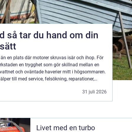
m din
 sätt
än en plats där motorer skruvas isär och ihop. För
kstaden en trygghet som gör skillnad mellan en
vattnet och oväntade haverier mitt i högsommaren.
lper till med service, felsökning, reparationer,
byggande underhåll. Allt för att förlänga bå...
31 juli 2026
Livet med en turbo