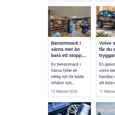
Bensinmack i
Volvo se
särna mer än
får du 
bara ett stopp
trygga
för att tanka
mer hål
En bensinmack i
En geno
bilvar
Särna fyller en
volvo se
viktig roll för både
handlar
ortsbor och
att byta 
förbipasserande.
filter. F
12 februari 2026
11 februa
Den fungerar som
bilägare 
e...