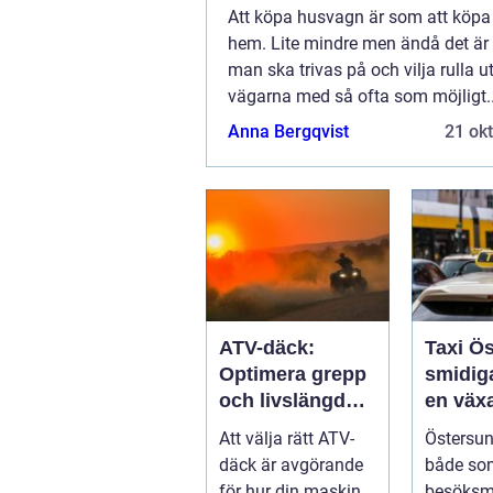
Att köpa husvagn är som att köpa 
hem. Lite mindre men ändå det är 
man ska trivas på och vilja rulla u
vägarna med så ofta som möjligt.
Husvagnar ger en möjlighet a...
Anna Bergqvist
21 ok
ATV-däck:
Taxi Ö
Optimera grepp
smidiga
och livslängd
en väx
för din fyrhjuling
Att välja rätt ATV-
Östersun
däck är avgörande
både so
för hur din maskin
besöksm