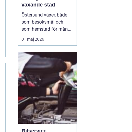
växande stad
Östersund växer, både
som besöksmål och
som hemstad för många
pendlare, studenter och
01 maj 2026
företagare. En pålitlig
taxi är därför mer än
bara ett bekvämt sätt att
ta sig från punkt A till
punkt B. För många
handlar det om att få
vardagen att fungera,
komm...
Bilservice