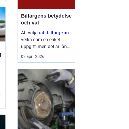
Bilfärgens betydelse
och val
Att välja
rätt bilfärg kan
verka som en enkel
uppgift, men det är långt
ifrån bara ett estetiskt
d
02 april 2026
beslut. Färgen på din bil
påverkar inte bara dess
utseende utan kan också
påver...