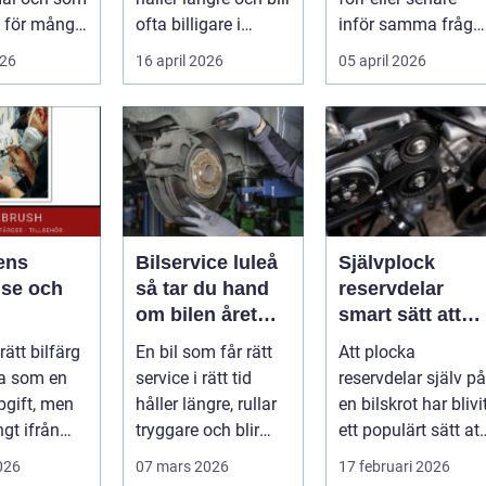
 för många
ofta billigare i
inför samma fråga
, studenter
längden. För många
vilken verkstad tar
026
16 april 2026
05 april 2026
agare. En...
bil...
bäst hand om...
ens
Bilservice luleå
Självplock
lse och
så tar du hand
reservdelar
om bilen året
smart sätt att
runt
hitta billiga
rätt bilfärg
En bil som får rätt
Att plocka
bildelar
a som en
service i rätt tid
reservdelar själv på
pgift, men
håller längre, rullar
en bilskrot har blivi
ngt ifrån
tryggare och blir
ett populärt sätt att
estetiskt
billigare att äga. I ...
både spara pengar
2026
07 mars 2026
17 februari 2026
och g...