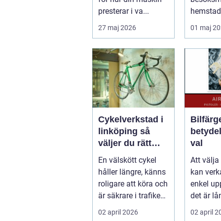
presterar i va...
hemstad
pendlare
27 maj 2026
01 maj 2
och föret
Cykelverkstad i
Bilfärg
linköping så
betyde
väljer du rätt
val
service för din
En välskött cykel
Att välja 
cykel
håller längre, känns
kan verk
roligare att köra och
enkel up
är säkrare i trafiken.
det är lå
För många som cy...
bara ett 
02 april 2026
02 april 
bes...