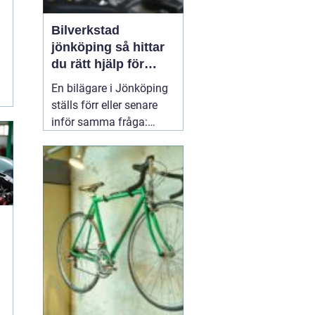
Bilverkstad
jönköping så hittar
du rätt hjälp för
bilen
En bilägare i Jönköping
ställs förr eller senare
inför samma fråga:
vilken verkstad tar bäst
hand om bilen, utan att
kostnaderna skenar och
garantier försvinner?
Valet av
05 april 2026