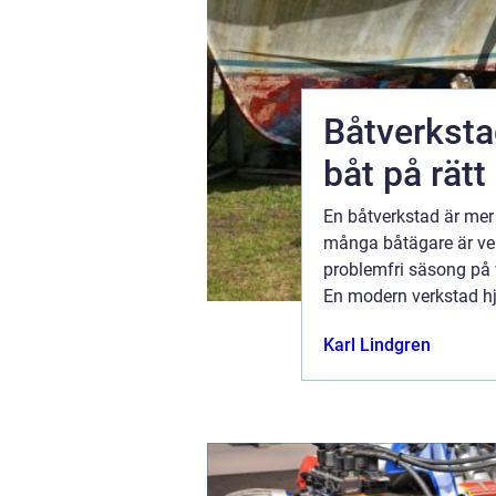
esor
Båtverkstad så tar du hand o
båt på rätt
ce och
En båtverkstad är mer 
et på vägen.
många båtägare är ver
ndedelen i
problemfri säsong på 
fel. En
En modern verkstad hjä
installationer och före
10 juni 2026
Karl Lindgren