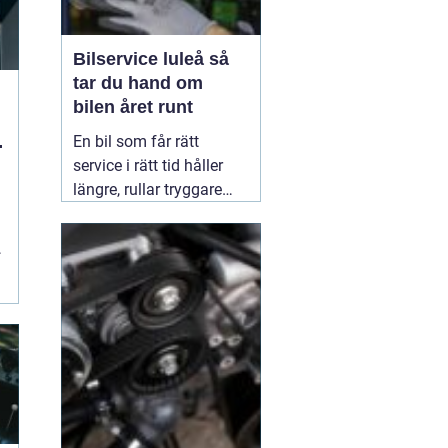
Bilservice luleå så
tar du hand om
bilen året runt
e
En bil som får rätt
service i rätt tid håller
längre, rullar tryggare
och blir billigare att äga.
I ett klimat som Luleås,
med kalla vintrar,
växlande väglag och
saltade vägar, ställs
extra höga krav på både
bil och ägare. Den som
07 mars 2026