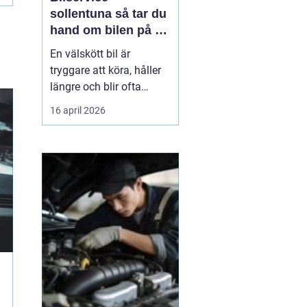
sollentuna så tar du
hand om bilen på ett
smart sätt
En välskött bil är
tryggare att köra, håller
längre och blir ofta
billigare i längden. För
16 april 2026
många bilägare i
Sollentuna handlar
service inte bara om att
följa serviceboken, utan
om att kunna lita på
bilen varje dag oavsett
om den rullar till jobbet,
...