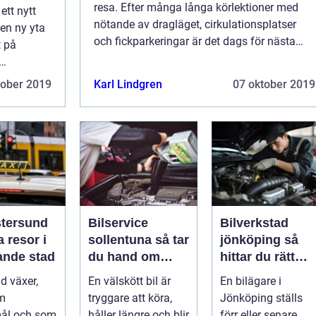
resa. Efter många långa körlektioner med
ett nytt
nötande av dragläget, cirkulationsplatser
en ny yta
och fickparkeringar är det dags för nästa
t på
steg- riskutbild...
tober 2019
Karl Lindgren
07 oktober 2019
stersund
Bilservice
Bilverkstad
 resor i
sollentuna så tar
jönköping så
ande stad
du hand om
hittar du rätt
bilen på ett
hjälp för bilen
d växer,
En välskött bil är
En bilägare i
smart sätt
m
tryggare att köra,
Jönköping ställs
ål och som
håller längre och blir
förr eller senare