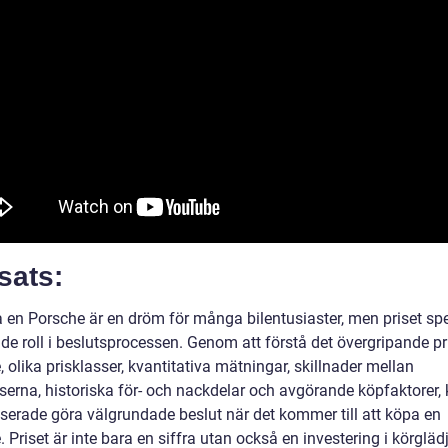
sats:
a en Porsche är en dröm för många bilentusiaster, men priset spe
e roll i beslutsprocessen. Genom att förstå det övergripande pri
 olika prisklasser, kvantitativa mätningar, skillnader mellan
sserna, historiska för- och nackdelar och avgörande köpfaktorer,
sserade göra välgrundade beslut när det kommer till att köpa en
 Priset är inte bara en siffra utan också en investering i körglädj