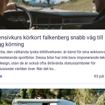
nsivkurs körkort falkenberg snabb väg till
gg körning
he, den välkända tyska biltillverkaren, är känd för sina exklusiv
esterande sportbilar. Dessa bilar har inte bara imponerande tek
esign, utan de är också ofta åtråvärda statussymboler för
tusiaster världen över. När det ko...
n
03 jul