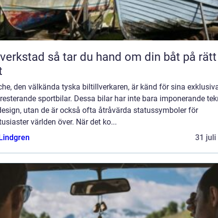
så tar du hand om din båt på rätt
t
he, den välkända tyska biltillverkaren, är känd för sina exklusiv
esterande sportbilar. Dessa bilar har inte bara imponerande tek
esign, utan de är också ofta åtråvärda statussymboler för
tusiaster världen över. När det ko...
 Lindgren
31 jul