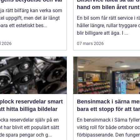
hand om bilen året runt
lja rätt bilfärg kan verka som
el uppgift, men det är långt
En bil som får rätt service i rä
bara ett estetiskt bes...
håller längre, rullar tryggare
blir billigare att äga. I ...
l 2026
07 mars 2026
lock reservdelar smart
Bensinmack i särna mer än
att hitta billiga bildelar
bara ett stopp för att t
ocka reservdelar själv på en
En bensinmack i Särna fyller
ot har blivit ett populärt sätt
viktig roll för både ortsbor o
de spara pengar och g...
förbipasserande. Den funger