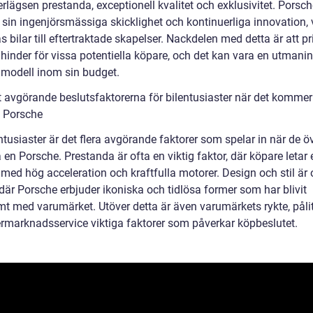
lägsen prestanda, exceptionell kvalitet och exklusivitet. Porsch
 sin ingenjörsmässiga skicklighet och kontinuerliga innovation, v
s bilar till eftertraktade skapelser. Nackdelen med detta är att pr
 hinder för vissa potentiella köpare, och det kan vara en utmanin
n modell inom sin budget.
 avgörande beslutsfaktorerna för bilentusiaster när det kommer t
 Porsche
ntusiaster är det flera avgörande faktorer som spelar in när de ö
 en Porsche. Prestanda är ofta en viktig faktor, där köpare letar 
 med hög acceleration och kraftfulla motorer. Design och stil är
 där Porsche erbjuder ikoniska och tidlösa former som har blivit
t med varumärket. Utöver detta är även varumärkets rykte, pålit
ermarknadsservice viktiga faktorer som påverkar köpbeslutet.