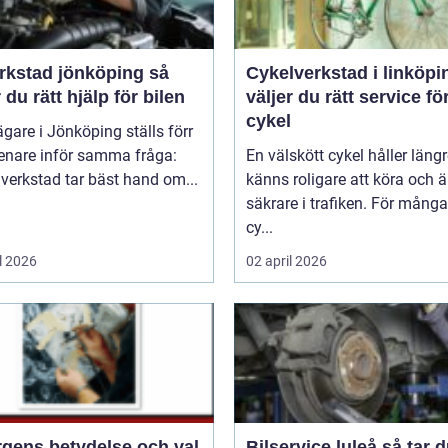
rkstad jönköping så
Cykelverkstad i linköping
r du rätt hjälp för bilen
väljer du rätt service fö
cykel
ägare i Jönköping ställs förr
senare inför samma fråga:
En välskött cykel håller längr
 verkstad tar bäst hand om...
känns roligare att köra och ä
säkrare i trafiken. För mång
cy...
l 2026
02 april 2026
rgens betydelse och val
Bilservice luleå så tar du