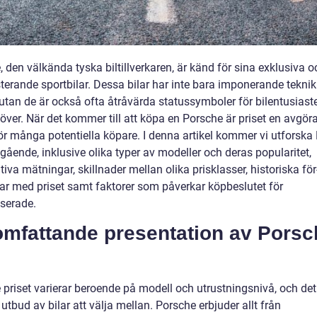
 den välkända tyska biltillverkaren, är känd för sina exklusiva o
terande sportbilar. Dessa bilar har inte bara imponerande tekni
 utan de är också ofta åtråvärda statussymboler för bilentusiast
över. När det kommer till att köpa en Porsche är priset en avgör
för många potentiella köpare. I denna artikel kommer vi utforska
ngående, inklusive olika typer av modeller och deras popularitet,
tiva mätningar, skillnader mellan olika prisklasser, historiska för
ar med priset samt faktorer som påverkar köpbeslutet för
sserade.
omfattande presentation av Porsc
 priset varierar beroende på modell och utrustningsnivå, och det
t utbud av bilar att välja mellan. Porsche erbjuder allt från