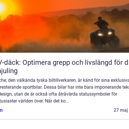
-däck: Optimera grepp och livslängd för d
hjuling
he, den välkända tyska biltillverkaren, är känd för sina exklusiv
esterande sportbilar. Dessa bilar har inte bara imponerande tek
esign, utan de är också ofta åtråvärda statussymboler för
tusiaster världen över. När det ko...
n
27 maj