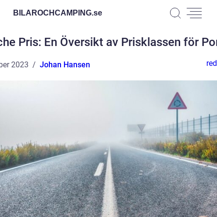
BILAROCHCAMPING.
se
he Pris: En Översikt av Prisklassen för P
red
ber 2023
Johan Hansen