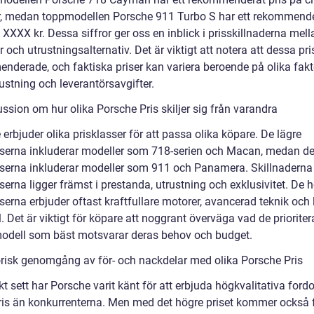
, medan toppmodellen Porsche 911 Turbo S har ett rekommende
 XXXX kr. Dessa siffror ger oss en inblick i prisskillnaderna mell
 och utrustningsalternativ. Det är viktigt att notera att dessa pri
nderade, och faktiska priser kan variera beroende på olika fakt
ustning och leverantörsavgifter.
ssion om hur olika Porsche Pris skiljer sig från varandra
erbjuder olika prisklasser för att passa olika köpare. De lägre
sserna inkluderar modeller som 718-serien och Macan, medan d
sserna inkluderar modeller som 911 och Panamera. Skillnaderna
serna ligger främst i prestanda, utrustning och exklusivitet. De 
serna erbjuder oftast kraftfullare motorer, avancerad teknik och 
. Det är viktigt för köpare att noggrant överväga vad de prioriter
modell som bäst motsvarar deras behov och budget.
orisk genomgång av för- och nackdelar med olika Porsche Pris
kt sett har Porsche varit känt för att erbjuda högkvalitativa fordon
ris än konkurrenterna. Men med det högre priset kommer också 