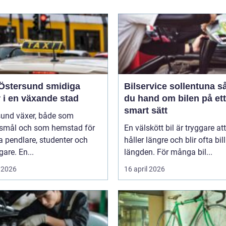
tersund smidiga
Bilservice sollentuna så tar
 i en växande stad
du hand om bilen på ett
smart sätt
sund växer, både som
smål och som hemstad för
En välskött bil är tryggare att
 pendlare, studenter och
håller längre och blir ofta bill
gare. En...
längden. För många bil...
 2026
16 april 2026