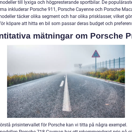
odeller till lyxiga och högpresterande sportbilar. De populärast
rna inkluderar Porsche 911, Porsche Cayenne och Porsche Mac
deller täcker olika segment och har olika prisklasser, vilket gör
för köpare att hitta en bil som passar deras budget och preferen
ntitativa mätningar om Porsche P
förstå prisintervallet för Porsche kan vi titta på några exempel.
modellen Porsche 718 Cayman har ett rekommenderat pris på ci