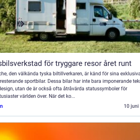
bilsverkstad för tryggare resor året runt
he, den välkända tyska biltillverkaren, är känd för sina exklusiv
esterande sportbilar. Dessa bilar har inte bara imponerande tek
esign, utan de är också ofta åtråvärda statussymboler för
tusiaster världen över. När det ko...
n
10 juni