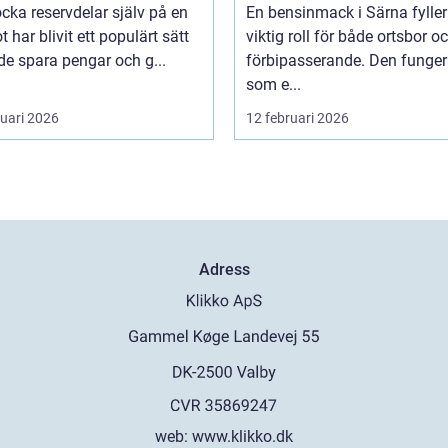
ocka reservdelar själv på en
En bensinmack i Särna fyller
ot har blivit ett populärt sätt
viktig roll för både ortsbor o
de spara pengar och g...
förbipasserande. Den funger
som e...
ruari 2026
12 februari 2026
Adress
web:
www.klikko.dk