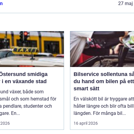
n
27 maj
tersund smidiga
Bilservice sollentuna så tar
 i en växande stad
du hand om bilen på ett
smart sätt
sund växer, både som
smål och som hemstad för
En välskött bil är tryggare att
 pendlare, studenter och
håller längre och blir ofta bill
gare. En...
längden. För många bil...
 2026
16 april 2026