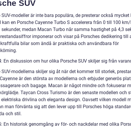
sche SUV
 SUV-modeller är inte bara populära, de presterar också mycket b
 kan en Porsche Cayenne Turbo S accelerera från 0 till 100 km/
8 sekunder, medan Macan Turbo når samma hastighet på 4,3 se
estandasiffror imponerar och visar på Porsches dedikering till a
 kraftfulla bilar som ändå är praktiska och användbara för
körning.
4: En diskussion om hur olika Porsche SUV skiljer sig från varan
SUV-modellerna skiljer sig åt när det kommer till storlek, prest
 Cayenne är den största av modellerna och erbjuder generös plat
ssagerare och bagage. Macan är något mindre och fokuserar m
 körglädje. Taycan Cross Turismo är den senaste modellen och st
 elektriska drivlina och eleganta design. Oavsett vilken modell 
an man förvänta sig att den lever upp till Porsches höga standar
a och stil.
5: En historisk genomgång av för- och nackdelar med olika Por