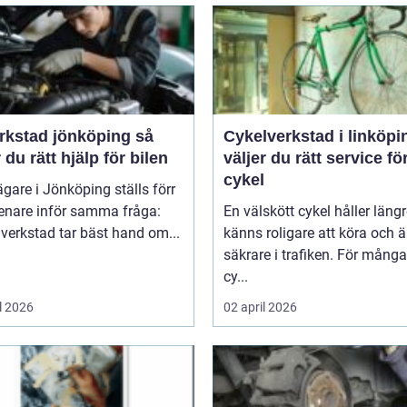
rkstad jönköping så
Cykelverkstad i linköping
r du rätt hjälp för bilen
väljer du rätt service fö
cykel
ägare i Jönköping ställs förr
senare inför samma fråga:
En välskött cykel håller längr
 verkstad tar bäst hand om...
känns roligare att köra och ä
säkrare i trafiken. För mång
cy...
l 2026
02 april 2026