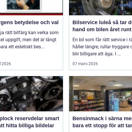
rgens betydelse och val
Bilservice luleå så tar du
hand om bilen året runt
lja rätt bilfärg kan verka som
el uppgift, men det är långt
En bil som får rätt service i rä
bara ett estetiskt bes...
håller längre, rullar tryggare
blir billigare att äga. I ...
l 2026
07 mars 2026
lock reservdelar smart
Bensinmack i särna mer än
att hitta billiga bildelar
bara ett stopp för att t