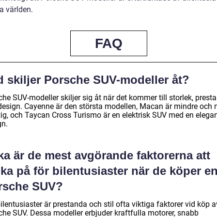
a världen.
FAQ
d skiljer Porsche SUV-modeller åt?
he SUV-modeller skiljer sig åt när det kommer till storlek, prest
design. Cayenne är den största modellen, Macan är mindre och 
tig, och Taycan Cross Turismo är en elektrisk SUV med en elega
gn.
ka är de mest avgörande faktorerna att
ka på för bilentusiaster när de köper e
rsche SUV?
ilentusiaster är prestanda och stil ofta viktiga faktorer vid köp 
che SUV. Dessa modeller erbjuder kraftfulla motorer, snabb