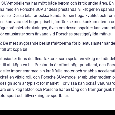
 SUV-modellerna har mött både beröm och kritik under åren. En
rna med en Porsche SUV är dess prestanda, vilket ger en spänn
velse. Dessa bilar är också kända för sin höga kvalitet och förfi
en kan vara det högre priset i jämförelse med konkurrenterna o
ögre bränsleförbrukningen, även om dessa aspekter kan vara m
 för entusiaster som är vana vid Porsches prestigefyllda märke.
6: De mest avgörande beslutsfaktorerna för bilentusiaster när de
ill att köpa bil
ntusiaster finns det flera faktorer som spelar en viktig roll när de
ill att köpa en bil. Prestanda är oftast högt prioriterat, och Por
eller imponerar med sin kraftfulla motor och snabba acceleratio
också en viktig roll, och Porsche SUV-modeller erbjuder modern 
 design som är typiskt för märket. För vissa kan också varumärk
ara en viktig faktor, och Porsche har en lång och framgångsrik h
orsport och tillverkning av sportbilar.