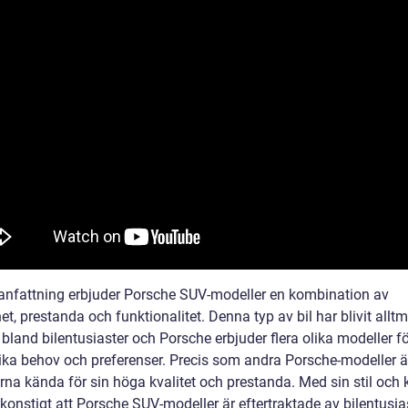
nfattning erbjuder Porsche SUV-modeller en kombination av
et, prestanda och funktionalitet. Denna typ av bil har blivit alltm
bland bilentusiaster och Porsche erbjuder flera olika modeller fö
ika behov och preferenser. Precis som andra Porsche-modeller ä
na kända för sin höga kvalitet och prestanda. Med sin stil och k
 konstigt att Porsche SUV-modeller är eftertraktade av bilentusia