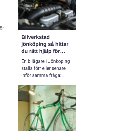
ör
Bilverkstad
jönköping så hittar
du rätt hjälp för
bilen
En bilägare i Jönköping
ställs förr eller senare
inför samma fråga:
vilken verkstad tar bäst
hand om bilen, utan att
kostnaderna skenar och
garantier försvinner?
Valet av
05 april 2026