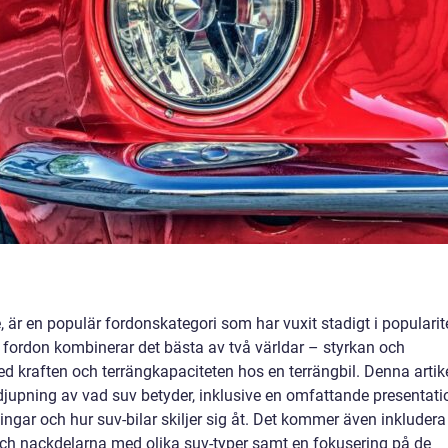
e, är en populär fordonskategori som har vuxit stadigt i popularit
fordon kombinerar det bästa av två världar – styrkan och
d kraften och terrängkapaciteten hos en terrängbil. Denna artik
jupning av vad suv betyder, inklusive en omfattande presentati
ingar och hur suv-bilar skiljer sig åt. Det kommer även inkludera
ch nackdelarna med olika suv-typer samt en fokusering på de