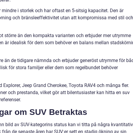
indre i storlek och har oftast en 5-sitsig kapacitet. Den är
ning och bränsleeffektivitet utan att kompromissa med stil oc
ot större än den kompakta varianten och erbjuder mer utrymme
n är idealisk för dem som behöver en balans mellan stadskörn
rre än de tidigare nämnda och erbjuder generöst utrymme för bå
isk för stora familjer eller dem som regelbundet behöver
d Explorer, Jeep Grand Cherokee, Toyota RAV4 och många fler.
er och prestanda, vilket gör att bilentusiaster kan hitta en suv
eferenser.
ngar om SUV Betraktas
 bild av SUV-kategorins status kan vi titta på några kvantitati
ik från de senaste åren har SUV:er sett en stadig ökning av sin