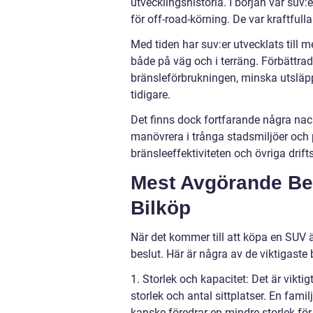
utvecklingshistoria. I början var suv:
för off-road-körning. De var kraftfull
Med tiden har suv:er utvecklats till
både på väg och i terräng. Förbättra
bränsleförbrukningen, minska utsläp
tidigare.
Det finns dock fortfarande några nac
manövrera i trånga stadsmiljöer och
bränsleeffektiviteten och övriga drift
Mest Avgörande Besl
Bilköp
När det kommer till att köpa en SUV är
beslut. Här är några av de viktigaste
1. Storlek och kapacitet: Det är viktig
storlek och antal sittplatser. En fa
kanske föredrar en mindre storlek för