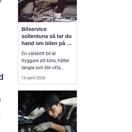
t
Bilservice
sollentuna så tar du
hand om bilen på ett
smart sätt
En välskött bil är
tryggare att köra, håller
längre och blir ofta
billigare i längden. För
d
16 april 2026
många bilägare i
Sollentuna handlar
service inte bara om att
t
följa serviceboken, utan
om att kunna lita på
bilen varje dag oavsett
r
om den rullar till jobbet,
...