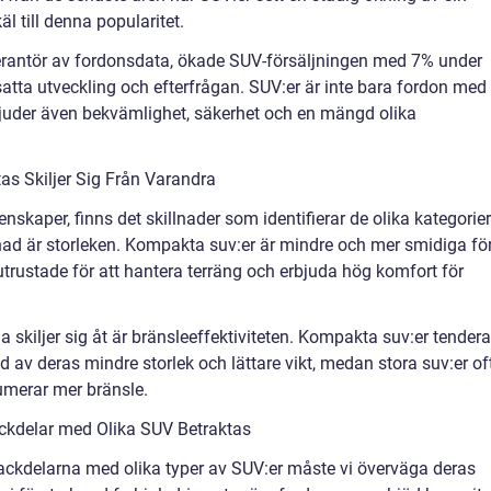
l till denna popularitet.
erantör av fordonsdata, ökade SUV-försäljningen med 7% under
tsatta utveckling och efterfrågan. SUV:er är inte bara fordon med
bjuder även bekvämlighet, säkerhet och en mängd olika
as Skiljer Sig Från Varandra
genskaper, finns det skillnader som identifierar de olika kategorie
ad är storleken. Kompakta suv:er är mindre och mer smidiga fö
trustade för att hantera terräng och erbjuda hög komfort för
skiljer sig åt är bränsleeffektiviteten. Kompakta suv:er tendera
d av deras mindre storlek och lättare vikt, medan stora suv:er of
umerar mer bränsle.
ckdelar med Olika SUV Betraktas
 nackdelarna med olika typer av SUV:er måste vi överväga deras