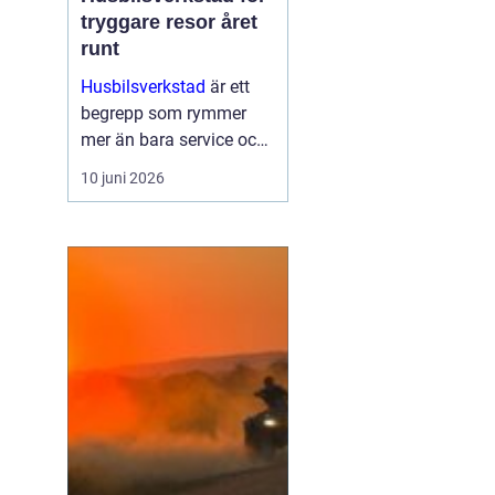
tryggare resor året
runt
Husbilsverkstad
är ett
begrepp som rymmer
mer än bara service och
reparationer. En välskött
10 juni 2026
husbil ger trygghet,
komfort och frihet på
vägen. G...