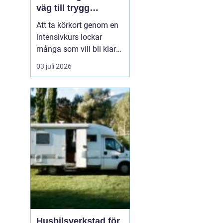
väg till trygg
körning
Att ta körkort genom en
intensivkurs lockar
många som vill bli klara
snabbt utan att tumma
03 juli 2026
på kvaliteten. För den
som bor i eller nära
Falkenberg kan en
välplanerad
intensivutbildning
innebära att körkortet är
i handen på bara några
veckor. Nyckeln h...
Husbilsverkstad för