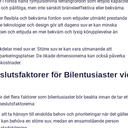
er i första hand fyrhjulsdrivna terrängfordon som erbjöd kapacite
a och pålitliga, men inte särskilt bränsleeffektiva eller bekväma.
 mer flexibla och bekväma fordon som erbjuder utmärkt prestanda
de teknologier och design gör att dagens suv:er kan minska
pen och erbjuda en mer bekväm och lyxig körupplevelse än
kdelar med suv:er. Större suv:er kan vara utmanande att
 parkeringsplatser. De ökade dimensionerna kan också påverka
skostnader.
utsfaktorer för Bilentusiaster vi
 det flera faktorer som bilentusiaster bör beakta innan de tar et
 beslutsfaktorerna:
t att ta hänsyn till enskilda behov och prioriteringar när det gälle
milj kan behöva en större suv, medan en ensamstående person
 stadskörning.