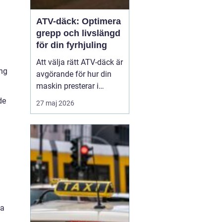
ATV-däck: Optimera
h
grepp och livslängd
för din fyrhjuling
Att välja rätt ATV-däck är
ing
avgörande för hur din
maskin presterar i
vardagen, oavsett om du
de
27 maj 2026
arbetar i skogen eller kör
för nöjes skull. Rätt ATV-
däck gör stor skillnad för
säkerhet...
va