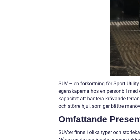
SUV – en förkortning för Sport Utili
egenskaperna hos en personbil med e
kapacitet att hantera krävande terrä
och större hjul, som ger bättre manöv
Omfattande Present
SUV:er finns i olika typer och storlek
Några av de vanligaste typerna inklu