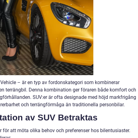
ty Vehicle – är en typ av fordonskategori som kombinerar
n terrängbil. Denna kombination ger föraren både komfort och
ngförhållanden. SUV:er är ofta designade med höjd markfrigång
rerbarhet och terrängförmåga än traditionella personbilar.
ation av SUV Betraktas
ar för att möta olika behov och preferenser hos bilentusiaster.
derar: