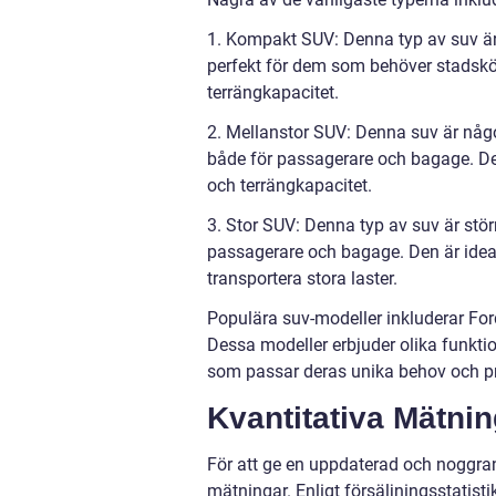
1. Kompakt SUV: Denna typ av suv är m
perfekt för dem som behöver stadskör
terrängkapacitet.
2. Mellanstor SUV: Denna suv är någ
både för passagerare och bagage. De
och terrängkapacitet.
3. Stor SUV: Denna typ av suv är stö
passagerare och bagage. Den är ideal
transportera stora laster.
Populära suv-modeller inkluderar For
Dessa modeller erbjuder olika funktion
som passar deras unika behov och pr
Kvantitativa Mätni
För att ge en uppdaterad och noggrann
mätningar. Enligt försäljningsstatist