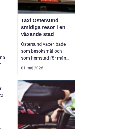
Taxi Östersund
smidiga resor i en
växande stad
Östersund växer, både
som besöksmål och
rna
som hemstad för många
r
pendlare, studenter och
01 maj 2026
företagare. En pålitlig
taxi är därför mer än
bara ett bekvämt sätt att
r
ta sig från punkt A till
ta
punkt B. För många
handlar det om att få
vardagen att fungera,
komm...