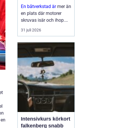
En båtverkstad är
mer än
en plats där motorer
skruvas isär och ihop.
För många båtägare är
31 juli 2026
verkstaden en trygghet
som gör skillnad mellan
en problemfri säsong på
vattnet och oväntade
haverier mitt i
högsomm...
et
el
on
Intensivkurs körkort
 en
falkenberg snabb