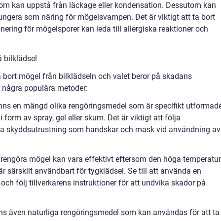
 som kan uppstå från läckage eller kondensation. Dessutom kan
ungera som näring för mögelsvampen. Det är viktigt att ta bort
ering för mögelsporer kan leda till allergiska reaktioner och
 bilklädsel
ta bort mögel från bilklädseln och valet beror på skadans
r några populära metoder:
inns en mängd olika rengöringsmedel som är specifikt utformad
 form av spray, gel eller skum. Det är viktigt att följa
da skyddsutrustning som handskar och mask vid användning av
t rengöra mögel kan vara effektivt eftersom den höga temperatu
 särskilt användbart för tygklädsel. Se till att använda en
och följ tillverkarens instruktioner för att undvika skador på
nns även naturliga rengöringsmedel som kan användas för att ta