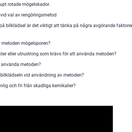
 djupt rotade mögelskador.
r vid val av rengöringsmetod
på bilklädsel är det viktigt att tänka på några avgörande faktore
snar metoden mögelsporen?
ukter eller utrustning som krävs för att använda metoden?
att använda metoden?
da bilklädseln vid användning av metoden?
nlig och fri från skadliga kemikalier?