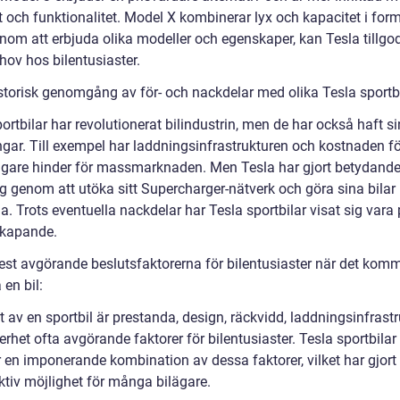
t och funktionalitet. Model X kombinerar lyx och kapacitet i for
nom att erbjuda olika modeller och egenskaper, kan Tesla tillgo
hov hos bilentusiaster.
istorisk genomgång av för- och nackdelar med olika Tesla sportbi
ortbilar har revolutionerat bilindustrin, men de har också haft s
gar. Till exempel har laddningsinfrastrukturen och kostnaden för
idigare hinder för massmarknaden. Men Tesla har gjort betydand
g genom att utöka sitt Supercharger-nätverk och göra sina bilar
a. Trots eventuella nackdelar har Tesla sportbilar visat sig vara 
kapande.
est avgörande beslutsfaktorerna för bilentusiaster när det komme
 en bil:
t av en sportbil är prestanda, design, räckvidd, laddningsinfrastr
rhet ofta avgörande faktorer för bilentusiaster. Tesla sportbilar
 en imponerande kombination av dessa faktorer, vilket har gjort 
ktiv möjlighet för många bilägare.