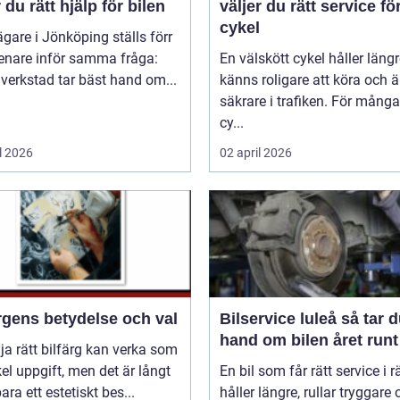
r du rätt hjälp för bilen
väljer du rätt service fö
cykel
ägare i Jönköping ställs förr
senare inför samma fråga:
En välskött cykel håller längr
 verkstad tar bäst hand om...
känns roligare att köra och ä
säkrare i trafiken. För mång
cy...
l 2026
02 april 2026
rgens betydelse och val
Bilservice luleå så tar du
hand om bilen året runt
lja rätt bilfärg kan verka som
el uppgift, men det är långt
En bil som får rätt service i rä
bara ett estetiskt bes...
håller längre, rullar tryggare