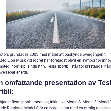
otors grundades 2003 med målet att påskynda övergången till h
Med Elon Musk vid rodret har företaget blivit en symbol för inno
steg inom elbilsindustrin. Tesla sportbil står för prestanda, hål
nyelsebar energi.
n omfattande presentation av Tes
tbil:
bjuder flera sportbilmodeller, inklusive Model S, Model 3, Model
e Roadster. Model S är en lyxig sedan med en otrolig accelera