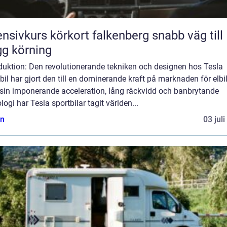
nsivkurs körkort falkenberg snabb väg till
gg körning
oduktion: Den revolutionerande tekniken och designen hos Tesla
bil har gjort den till en dominerande kraft på marknaden för elbil
sin imponerande acceleration, lång räckvidd och banbrytande
logi har Tesla sportbilar tagit världen...
n
03 jul