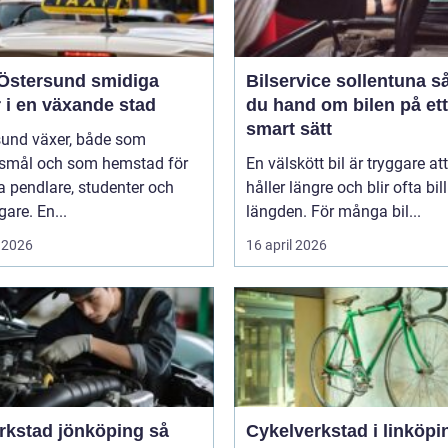
tersund smidiga
Bilservice sollentuna så tar
 i en växande stad
du hand om bilen på ett
smart sätt
sund växer, både som
smål och som hemstad för
En välskött bil är tryggare att
 pendlare, studenter och
håller längre och blir ofta bill
gare. En...
längden. För många bil...
 2026
16 april 2026
rkstad jönköping så
Cykelverkstad i linköping