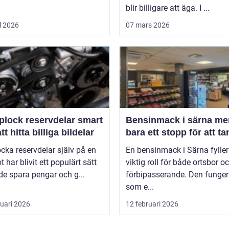
blir billigare att äga. I ...
l 2026
07 mars 2026
lock reservdelar smart
Bensinmack i särna mer än
att hitta billiga bildelar
bara ett stopp för att t
ocka reservdelar själv på en
En bensinmack i Särna fyller
ot har blivit ett populärt sätt
viktig roll för både ortsbor o
de spara pengar och g...
förbipasserande. Den funger
som e...
ruari 2026
12 februari 2026