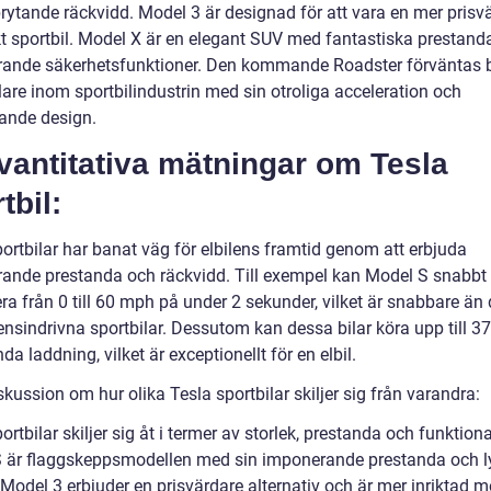
rytande räckvidd. Model 3 är designad för att vara en mer prisv
 sportbil. Model X är en elegant SUV med fantastiska prestand
ande säkerhetsfunktioner. Den kommande Roadster förväntas b
lare inom sportbilindustrin med sin otroliga acceleration och
ande design.
vantitativa mätningar om Tesla
tbil:
ortbilar har banat väg för elbilens framtid genom att erbjuda
ande prestanda och räckvidd. Till exempel kan Model S snabbt
ra från 0 till 60 mph på under 2 sekunder, vilket är snabbare än
ensindrivna sportbilar. Dessutom kan dessa bilar köra upp till 3
da laddning, vilket är exceptionellt för en elbil.
skussion om hur olika Tesla sportbilar skiljer sig från varandra:
ortbilar skiljer sig åt i termer av storlek, prestanda och funktional
 är flaggskeppsmodellen med sin imponerande prestanda och l
. Model 3 erbjuder en prisvärdare alternativ och är mer inriktad m