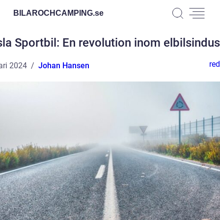
BILAROCHCAMPING.
se
la Sportbil: En revolution inom elbilsindus
red
ari 2024
Johan Hansen