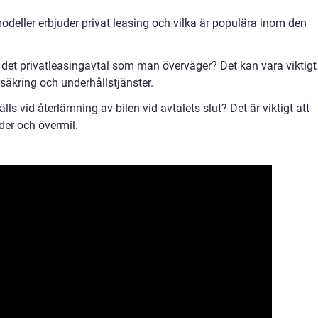
modeller erbjuder privat leasing och vilka är populära inom den
 för det privatleasingavtal som man överväger? Det kan vara viktigt
rsäkring och underhållstjänster.
lls vid återlämning av bilen vid avtalets slut? Det är viktigt att
er och övermil.