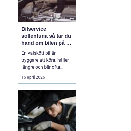
Bilservice
sollentuna så tar du
hand om bilen på ett
smart sätt
En välskött bil är
tryggare att köra, håller
längre och blir ofta
billigare i längden. För
16 april 2026
många bilägare i
Sollentuna handlar
service inte bara om att
följa serviceboken, utan
om att kunna lita på
bilen varje dag oavsett
om den rullar till jobbet,
...