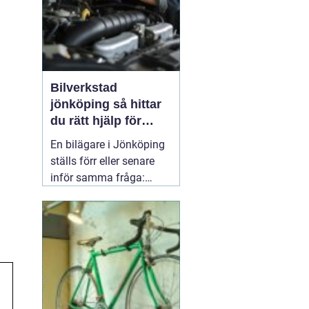
Bilverkstad
jönköping så hittar
du rätt hjälp för
bilen
En bilägare i Jönköping
ställs förr eller senare
inför samma fråga:
vilken verkstad tar bäst
hand om bilen, utan att
kostnaderna skenar och
garantier försvinner?
Valet av
05 april 2026