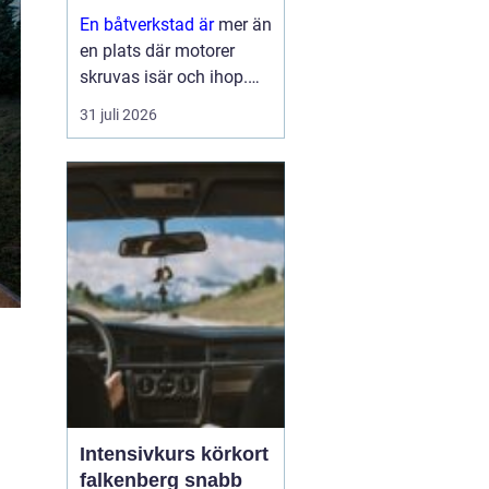
En båtverkstad är
mer än
en plats där motorer
skruvas isär och ihop.
För många båtägare är
31 juli 2026
verkstaden en trygghet
som gör skillnad mellan
en problemfri säsong på
vattnet och oväntade
haverier mitt i
högsomm...
Intensivkurs körkort
falkenberg snabb