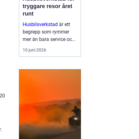
tryggare resor året
runt
Husbilsverkstad
är ett
begrepp som rymmer
mer än bara service och
reparationer. En välskött
10 juni 2026
husbil ger trygghet,
komfort och frihet på
vägen. G...
020
.