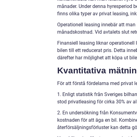
månader. Under denna hyresperiod be
finns olika typer av privat leasing, in
Operationell leasing innebär att man 
månadskostnad. Vid avtalets slut retur
Finansiell leasing liknar operationel
bilen till ett reducerat pris. Detta i
därefter har möjlighet att köpa ut bilen
Kvantitativa mätnin
För att förstå fördelarna med privat l
1. Enligt statistik från Sveriges bil
stod privatleasing för cirka 30% av al
2. En undersökning från Konsumentver
kostnaden för att äga en bil. Kombin
återförsäljningsförluster kan detta gör