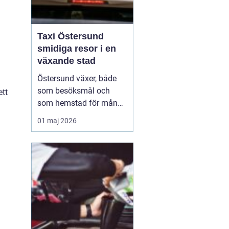
Taxi Östersund
smidiga resor i en
växande stad
Östersund växer, både
som besöksmål och
ett
som hemstad för många
pendlare, studenter och
01 maj 2026
företagare. En pålitlig
taxi är därför mer än
bara ett bekvämt sätt att
ta sig från punkt A till
punkt B. För många
handlar det om att få
vardagen att fungera,
komm...