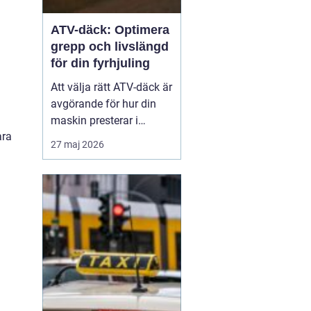
ATV-däck: Optimera
grepp och livslängd
för din fyrhjuling
Att välja rätt ATV-däck är
avgörande för hur din
maskin presterar i
ara
vardagen, oavsett om du
27 maj 2026
arbetar i skogen eller kör
för nöjes skull. Rätt ATV-
däck gör stor skillnad för
säkerhet...