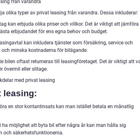
easing från varandra
ja olika typer av privat leasing från varandra. Dessa inkluderar:
 kan erbjuda olika priser och villkor. Det är viktigt att jämföra
et bästa erbjudandet för ens egna behov och budget.
easingavtal kan inkludera tjänster som försäkring, service och
gt och minska kostnaderna för bilägande.
 bilen oftast returneras till leasingföretaget. Det är viktigt att v
övermil eller slitage.
kdelar med privat leasing
 leasing:
 göra en stor kontantinsats kan man istället betala en månatlig
 ha möjlighet att byta bil efter några år kan man hålla sig
n och säkerhetsfunktionerna.