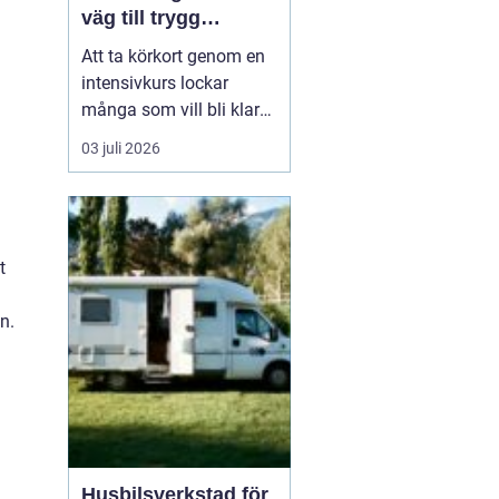
väg till trygg
körning
Att ta körkort genom en
intensivkurs lockar
många som vill bli klara
snabbt utan att tumma
03 juli 2026
på kvaliteten. För den
som bor i eller nära
Falkenberg kan en
välplanerad
t
intensivutbildning
innebära att körkortet är
n.
i handen på bara några
veckor. Nyckeln h...
Husbilsverkstad för