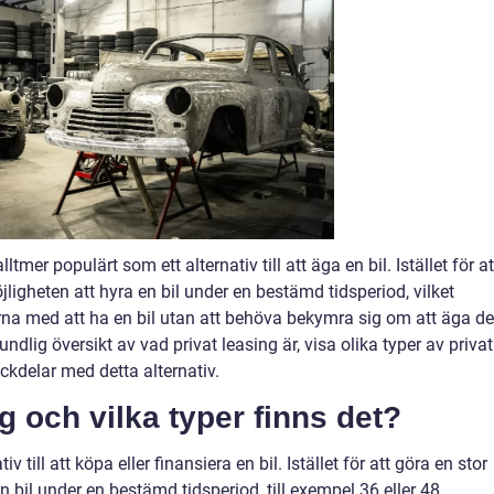
lltmer populärt som ett alternativ till att äga en bil. Istället för at
jligheten att hyra en bil under en bestämd tidsperiod, vilket
rna med att ha en bil utan att behöva bekymra sig om att äga de
ndlig översikt av vad privat leasing är, visa olika typer av privat
ckdelar med detta alternativ.
g och vilka typer finns det?
v till att köpa eller finansiera en bil. Istället för att göra en stor
n bil under en bestämd tidsperiod, till exempel 36 eller 48