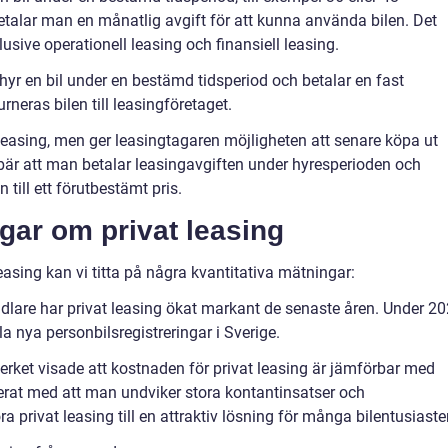
talar man en månatlig avgift för att kunna använda bilen. Det
klusive operationell leasing och finansiell leasing.
hyr en bil under en bestämd tidsperiod och betalar en fast
neras bilen till leasingföretaget.
l leasing, men ger leasingtagaren möjligheten att senare köpa ut
nnebär att man betalar leasingavgiften under hyresperioden och
 till ett förutbestämt pris.
gar om privat leasing
easing kan vi titta på några kvantitativa mätningar:
handlare har privat leasing ökat markant de senaste åren. Under 2
la nya personbilsregistreringar i Sverige.
ket visade att kostnaden för privat leasing är jämförbar med
erat med att man undviker stora kontantinsatser och
a privat leasing till en attraktiv lösning för många bilentusiaster