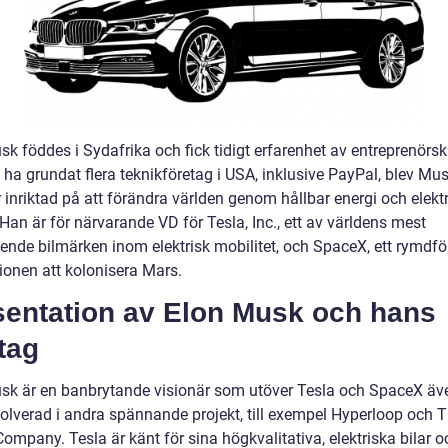
k föddes i Sydafrika och fick tidigt erfarenhet av entreprenörsk
t ha grundat flera teknikföretag i USA, inklusive PayPal, blev Mu
 inriktad på att förändra världen genom hållbar energi och elekt
Han är för närvarande VD för Tesla, Inc., ett av världens mest
ende bilmärken inom elektrisk mobilitet, och SpaceX, ett rymdfö
ionen att kolonisera Mars.
sentation av Elon Musk och hans
tag
sk är en banbrytande visionär som utöver Tesla och SpaceX äv
nvolverad i andra spännande projekt, till exempel Hyperloop och 
ompany. Tesla är känt för sina högkvalitativa, elektriska bilar 