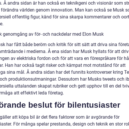
s. Å andra sidan är han också en teknikgeni och visionär som st
tt förändra världen genom innovation. Man kan också se Musk 
ersiell offentlig figur, känd för sina skarpa kommentarer och oo
e.
sk genomgång av för- och nackdelar med Elon Musk
k har fått både beröm och kritik för sitt sätt att driva sina före
amträdande i medierna. Å ena sidan har Musk hyllats för att dri
ngen av elektriska fordon och för att vara en förespråkare för hå
ar. Han har också tagit risker och kämpat mot motstånd för att
iga sina mål. Å andra sidan har det funnits kontroverser kring T
t och produktionsutmaningar. Dessutom har Musks tweets och i
rsiella uttalanden skapat rubriker och gett upphov till en del tv
måga att effektivt leda företag.
rande beslut för bilentusiaster
gäller att köpa bil är det flera faktorer som är avgörande för
iaster. För många spelar prestanda, design och teknik en stor rol