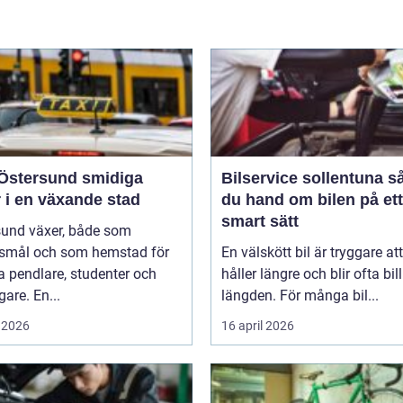
tersund smidiga
Bilservice sollentuna så tar
 i en växande stad
du hand om bilen på ett
smart sätt
sund växer, både som
smål och som hemstad för
En välskött bil är tryggare att
 pendlare, studenter och
håller längre och blir ofta bill
gare. En...
längden. För många bil...
 2026
16 april 2026