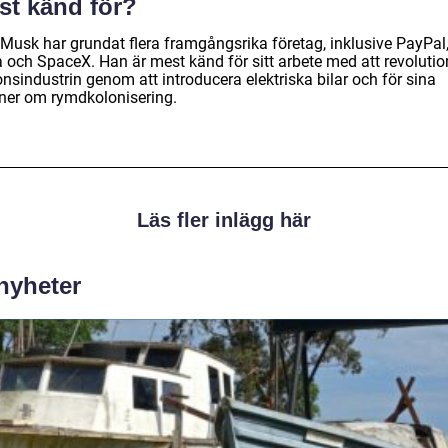
st känd för?
 Musk har grundat flera framgångsrika företag, inklusive PayPal
a och SpaceX. Han är mest känd för sitt arbete med att revolutio
nsindustrin genom att introducera elektriska bilar och för sina
oner om rymdkolonisering.
Läs fler inlägg här
 nyheter