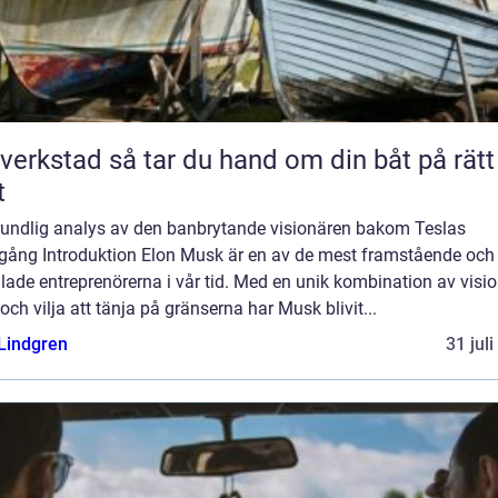
så tar du hand om din båt på rätt
t
rundlig analys av den banbrytande visionären bakom Teslas
gång Introduktion Elon Musk är en av de mest framstående och
ade entreprenörerna i vår tid. Med en unik kombination av visio
ch vilja att tänja på gränserna har Musk blivit...
 Lindgren
31 jul