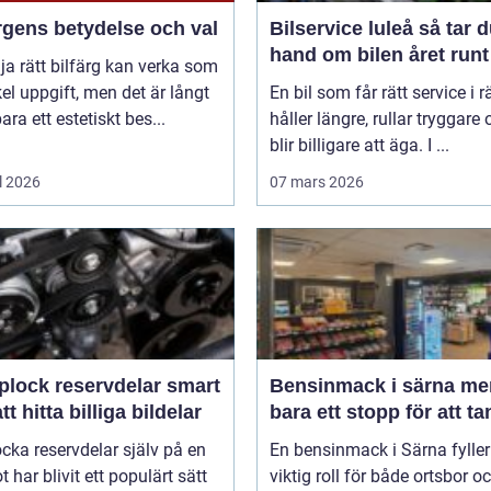
rgens betydelse och val
Bilservice luleå så tar du
hand om bilen året runt
lja rätt bilfärg kan verka som
el uppgift, men det är långt
En bil som får rätt service i rä
bara ett estetiskt bes...
håller längre, rullar tryggare
blir billigare att äga. I ...
l 2026
07 mars 2026
lock reservdelar smart
Bensinmack i särna mer än
att hitta billiga bildelar
bara ett stopp för att t
ocka reservdelar själv på en
En bensinmack i Särna fyller
ot har blivit ett populärt sätt
viktig roll för både ortsbor o