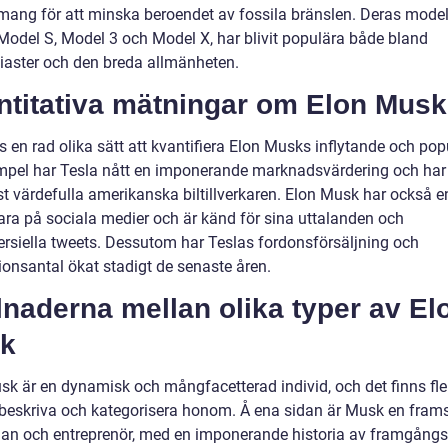
ang för att minska beroendet av fossila bränslen. Deras modell
odel S, Model 3 och Model X, har blivit populära både bland
siaster och den breda allmänheten.
ntitativa mätningar om Elon Musk
s en rad olika sätt att kvantifiera Elon Musks inflytande och popu
empel har Tesla nått en imponerande marknadsvärdering och har b
t värdefulla amerikanska biltillverkaren. Elon Musk har också e
kara på sociala medier och är känd för sina uttalanden och
ersiella tweets. Dessutom har Teslas fordonsförsäljning och
ionsantal ökat stadigt de senaste åren.
lnaderna mellan olika typer av El
k
sk är en dynamisk och mångfacetterad individ, och det finns fle
t beskriva och kategorisera honom. Å ena sidan är Musk en fram
an och entreprenör, med en imponerande historia av framgångs