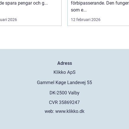
de spara pengar och g...
förbipasserande. Den funger
som e...
ruari 2026
12 februari 2026
Adress
web:
www.klikko.dk