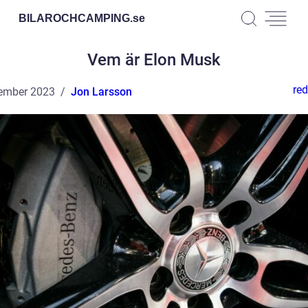
BILAROCHCAMPING.
se
Vem är Elon Musk
red
ember 2023
Jon Larsson