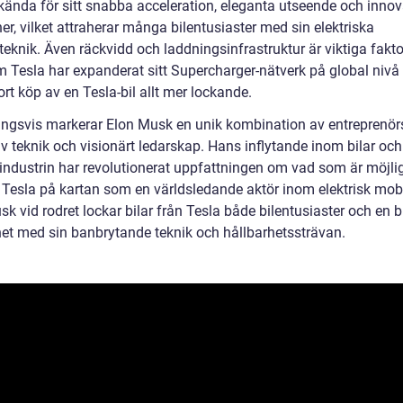
 kända för sitt snabba acceleration, eleganta utseende och innov
er, vilket attraherar många bilentusiaster med sin elektriska
eteknik. Även räckvidd och laddningsinfrastruktur är viktiga fakto
m Tesla har expanderat sitt Supercharger-nätverk på global nivå
ort köp av en Tesla-bil allt mer lockande.
ingsvis markerar Elon Musk en unik kombination av entreprenör
v teknik och visionärt ledarskap. Hans inflytande inom bilar och
industrin har revolutionerat uppfattningen om vad som är möjli
 Tesla på kartan som en världsledande aktör inom elektrisk mobil
k vid rodret lockar bilar från Tesla både bilentusiaster och en 
et med sin banbrytande teknik och hållbarhetssträvan.