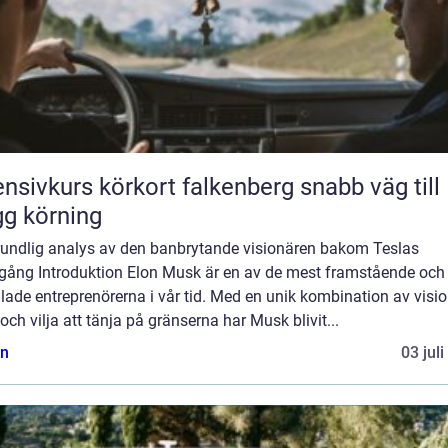
nsivkurs körkort falkenberg snabb väg till
gg körning
rundlig analys av den banbrytande visionären bakom Teslas
gång Introduktion Elon Musk är en av de mest framstående och
ade entreprenörerna i vår tid. Med en unik kombination av visio
ch vilja att tänja på gränserna har Musk blivit...
n
03 jul