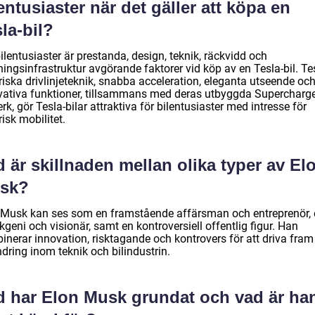
entusiaster när det gäller att köpa en
la-bil?
ilentusiaster är prestanda, design, teknik, räckvidd och
ingsinfrastruktur avgörande faktorer vid köp av en Tesla-bil. Te
riska drivlinjeteknik, snabba acceleration, eleganta utseende oc
vativa funktioner, tillsammans med deras utbyggda Supercharge
rk, gör Tesla-bilar attraktiva för bilentusiaster med intresse för
risk mobilitet.
 är skillnaden mellan olika typer av El
sk?
 Musk kan ses som en framstående affärsman och entreprenör, 
kgeni och visionär, samt en kontroversiell offentlig figur. Han
inerar innovation, risktagande och kontrovers för att driva fram
dring inom teknik och bilindustrin.
d har Elon Musk grundat och vad är ha