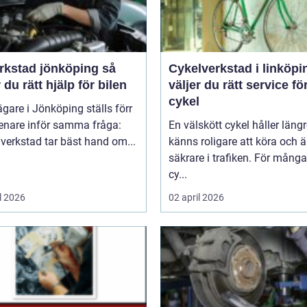
rkstad jönköping så
Cykelverkstad i linköping
r du rätt hjälp för bilen
väljer du rätt service fö
cykel
ägare i Jönköping ställs förr
senare inför samma fråga:
En välskött cykel håller längr
 verkstad tar bäst hand om...
känns roligare att köra och ä
säkrare i trafiken. För mång
cy...
l 2026
02 april 2026