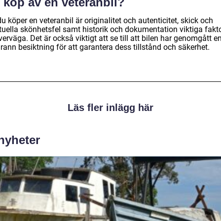
 köp av en veteranbil?
u köper en veteranbil är originalitet och autenticitet, skick och
tuella skönhetsfel samt historik och dokumentation viktiga fakt
verväga. Det är också viktigt att se till att bilen har genomgått e
ann besiktning för att garantera dess tillstånd och säkerhet.
Läs fler inlägg här
 nyheter