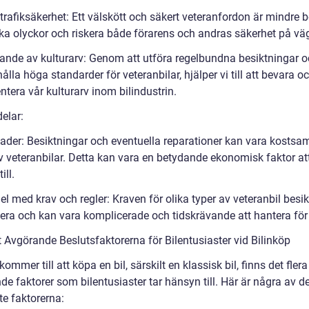
trafiksäkerhet: Ett välskött och säkert veteranfordon är mindre 
aka olyckor och riskera både förarens och andras säkerhet på vä
ande av kulturarv: Genom att utföra regelbundna besiktningar 
ålla höga standarder för veteranbilar, hjälper vi till att bevara o
tera vår kulturarv inom bilindustrin.
elar:
ader: Besiktningar och eventuella reparationer kan vara kostsa
v veteranbilar. Detta kan vara en betydande ekonomisk faktor att
ill.
l med krav och regler: Kraven för olika typer av veteranbil besi
iera och kan vara komplicerade och tidskrävande att hantera för
 Avgörande Beslutsfaktorerna för Bilentusiaster vid Bilinköp
kommer till att köpa en bil, särskilt en klassisk bil, finns det flera
e faktorer som bilentusiaster tar hänsyn till. Här är några av d
te faktorerna: