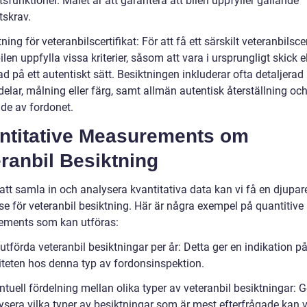
sfunktioner. Målet är att garantera att bilen uppfyller gällande
tskrav.
ning för veteranbilscertifikat: För att få ett särskilt veteranbilscer
len uppfylla vissa kriterier, såsom att vara i ursprungligt skick el
d på ett autentiskt sätt. Besiktningen inkluderar ofta detaljerad 
delar, målning eller färg, samt allmän autentisk återställning oc
de av fordonet.
ntitative Measurements om
ranbil Besiktning
tt samla in och analysera kvantitativa data kan vi få en djupar
se för veteranbil besiktning. Här är några exempel på quantitive
ments som kan utföras:
utförda veteranbil besiktningar per år: Detta ger en indikation p
iteten hos denna typ av fordonsinspektion.
ntuell fördelning mellan olika typer av veteranbil besiktningar:
ysera vilka typer av besiktningar som är mest efterfrågade kan v