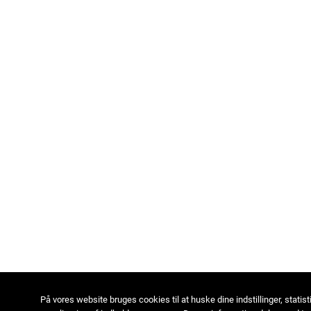
På vores website bruges cookies til at huske dine indstillinger, statist