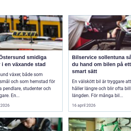
tersund smidiga
Bilservice sollentuna så tar
 i en växande stad
du hand om bilen på ett
smart sätt
sund växer, både som
smål och som hemstad för
En välskött bil är tryggare att
 pendlare, studenter och
håller längre och blir ofta bill
gare. En...
längden. För många bil...
 2026
16 april 2026