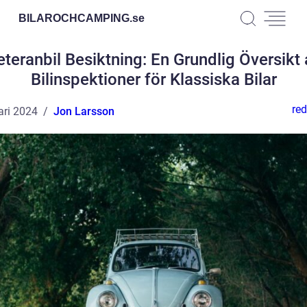
BILAROCHCAMPING.
se
eteranbil Besiktning: En Grundlig Översikt 
Bilinspektioner för Klassiska Bilar
red
ari 2024
Jon Larsson