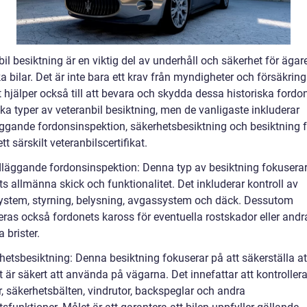
il besiktning är en viktig del av underhåll och säkerhet för ägar
a bilar. Det är inte bara ett krav från myndigheter och försäkrin
 hjälper också till att bevara och skydda dessa historiska fordo
ika typer av veteranbil besiktning, men de vanligaste inkluderar
ggande fordonsinspektion, säkerhetsbesiktning och besiktning f
ett särskilt veteranbilscertifikat.
läggande fordonsinspektion: Denna typ av besiktning fokusera
s allmänna skick och funktionalitet. Det inkluderar kontroll av
stem, styrning, belysning, avgassystem och däck. Dessutom
eras också fordonets kaross för eventuella rostskador eller andr
a brister.
hetsbesiktning: Denna besiktning fokuserar på att säkerställa at
 är säkert att använda på vägarna. Det innefattar att kontroller
, säkerhetsbälten, vindrutor, backspeglar och andra