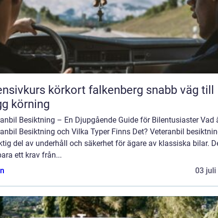
nsivkurs körkort falkenberg snabb väg till
gg körning
anbil Besiktning – En Djupgående Guide för Bilentusiaster Vad 
anbil Besiktning och Vilka Typer Finns Det? Veteranbil besiktnin
ktig del av underhåll och säkerhet för ägare av klassiska bilar. D
bara ett krav från...
n
03 jul