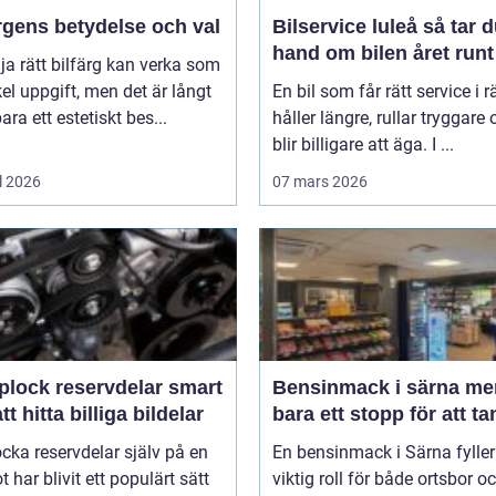
rgens betydelse och val
Bilservice luleå så tar du
hand om bilen året runt
lja rätt bilfärg kan verka som
el uppgift, men det är långt
En bil som får rätt service i rä
bara ett estetiskt bes...
håller längre, rullar tryggare
blir billigare att äga. I ...
l 2026
07 mars 2026
lock reservdelar smart
Bensinmack i särna mer än
att hitta billiga bildelar
bara ett stopp för att t
ocka reservdelar själv på en
En bensinmack i Särna fyller
ot har blivit ett populärt sätt
viktig roll för både ortsbor o