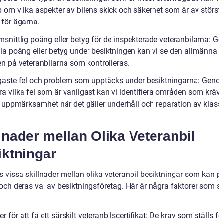
 om vilka aspekter av bilens skick och säkerhet som är av störs
 för ägarna.
snittlig poäng eller betyg för de inspekterade veteranbilarna:
dela poäng eller betyg under besiktningen kan vi se den allmänna
en på veteranbilarna som kontrolleras.
gaste fel och problem som upptäcks under besiktningarna: Gen
ra vilka fel som är vanligast kan vi identifiera områden som krä
d uppmärksamhet när det gäller underhåll och reparation av klas
lnader mellan Olika Veteranbil
iktningar
ns vissa skillnader mellan olika veteranbil besiktningar som kan
och deras val av besiktningsföretag. Här är några faktorer som s
ier för att få ett särskilt veteranbilscertifikat: De krav som ställs f