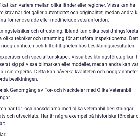
ifikat kan variera mellan olika länder eller regioner. Vissa kan ha
e krav när det gäller autenticitet och originalitet, medan andra 
na för renoverade eller modifierade veteranfordon.
tningstekniker och utrustning: Ibland kan olika besiktningsföret
olika tekniker och utrustning för att utföra inspektionerna. Det
noggrannheten och tillförlitligheten hos besiktningsresultaten.
 expertiser och specialkunskaper: Vissa besiktningsföretag kan 
iserat sig på vissa bilmärken eller modeller, medan andra kan va
a i sin expertis. Detta kan påverka kvaliteten och noggrannhete
örda besiktningen.
orisk Genomgång av För- och Nackdelar med Olika Veteranbil
ingar
ren har för- och nackdelarna med olika veteranbil besiktningar
ats och utvecklats. Här är några exempel på historiska fördelar 
ar:
ar: