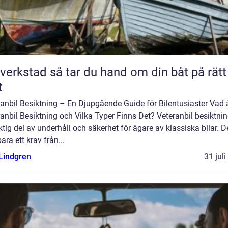
så tar du hand om din båt på rätt
t
anbil Besiktning – En Djupgående Guide för Bilentusiaster Vad 
anbil Besiktning och Vilka Typer Finns Det? Veteranbil besiktnin
ktig del av underhåll och säkerhet för ägare av klassiska bilar. D
bara ett krav från...
 Lindgren
31 jul