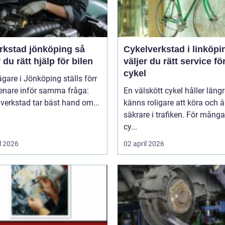
rkstad jönköping så
Cykelverkstad i linköping
r du rätt hjälp för bilen
väljer du rätt service fö
cykel
ägare i Jönköping ställs förr
senare inför samma fråga:
En välskött cykel håller längr
 verkstad tar bäst hand om...
känns roligare att köra och ä
säkrare i trafiken. För mång
cy...
l 2026
02 april 2026