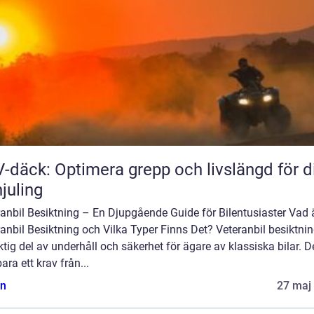
-däck: Optimera grepp och livslängd för d
hjuling
anbil Besiktning – En Djupgående Guide för Bilentusiaster Vad 
anbil Besiktning och Vilka Typer Finns Det? Veteranbil besiktnin
ktig del av underhåll och säkerhet för ägare av klassiska bilar. D
bara ett krav från...
n
27 maj